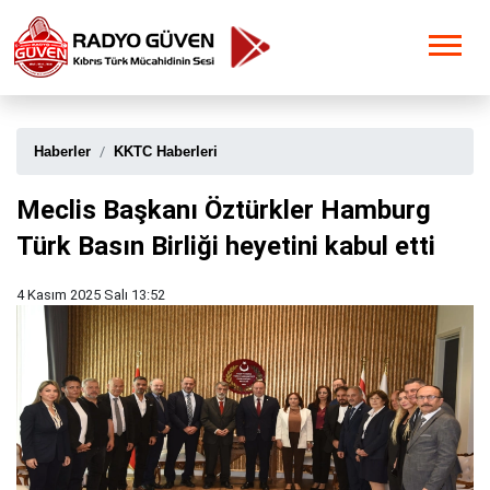
Haberler
KKTC Haberleri
Meclis Başkanı Öztürkler Hamburg
Türk Basın Birliği heyetini kabul etti
4 Kasım 2025 Salı 13:52