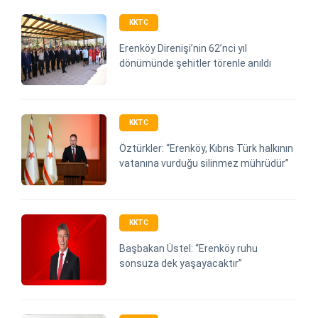
KKTC
Erenköy Direnişi’nin 62’nci yıl
dönümünde şehitler törenle anıldı
KKTC
Öztürkler: “Erenköy, Kıbrıs Türk halkının
vatanına vurduğu silinmez mührüdür”
KKTC
Başbakan Üstel: “Erenköy ruhu
sonsuza dek yaşayacaktır”