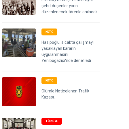
şehit düşenler yarın
düzenlenecek törenle anılacak
KKTC
Hasipoğlu, sıcakta çalışmayı
yasaklayan kararın
uygulanmasını
Yeniboğaziçi'nde denetledi
KKTC
Ölümle Neticelenen Trafik
Kazası…
TÜRKIYE