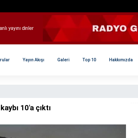
ını dinlenemek için tıklayınız..
rular
Yayın Akışı
Galeri
Top 10
Hakkımızda
kaybı 10'a çıktı