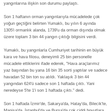
yangınlarına ilişkin son durumu paylaştı.

Son 1 haftanın orman yangınlarıyla mücadelede çok 
yoğun geçtiğini belirten Yumaklı, bu yılın 6 ayında 
1305'i ormanlık alanda, 1739'u da orman dışında olmak 
üzere toplam 3 bin 44 yangın çıktığı bilgisini verdi.

Yumaklı, bu yangınlarla Cumhuriyet tarihinin en büyük 
kara ve hava filosu, deneyimli 25 bin personelle 
mücadele ettiklerini ifade ederek, "Hava araçlarımız 
yaz başından bu yana 16 bin 35 sorti yaptılar ve sadece 
havadan 52 bin ton su atıldı. Yaklaşık 3 bin 44 
yangından 624'ü sadece son 1 haftada çıktı. Yani 
neredeyse 5'te 1'i son 1 haftada çıktı." dedi.

Son 1 haftada İzmir'de, Sakarya'da, Hatay'da, Bilecik'te, 
Manisa'da, İstanbul'da ve Bursa'da çok ciddi boyutlara 