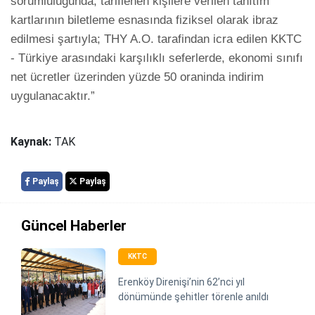
sorumluluğunda, tariflenen kişilere verilen tanıtım 
kartlarının biletleme esnasında fiziksel olarak ibraz 
edilmesi şartıyla; THY A.O. tarafindan icra edilen KKTC 
- Türkiye arasındaki karşılıklı seferlerde, ekonomi sınıfı 
net ücretler üzerinden yüzde 50 oraninda indirim 
uygulanacaktır.”
Kaynak:
TAK
Paylaş
Paylaş
Güncel Haberler
KKTC
Erenköy Direnişi’nin 62’nci yıl
dönümünde şehitler törenle anıldı