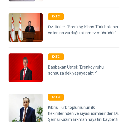
KKTC
Öztürkler: “Erenköy, Kıbrıs Türk halkının
vatanına vurduğu silinmez mührüdür”
KKTC
Başbakan Üstel: “Erenköy ruhu
sonsuza dek yaşayacaktır”
KKTC
Kıbrıs Türk toplumunun ilk
hekimlerinden ve siyasi isimlerinden Dr.
Şemsi Kazım Erkman hayatını kaybetti