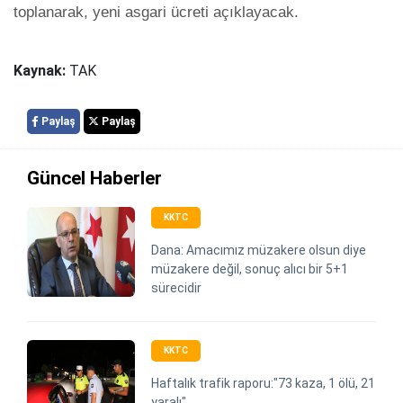
Kaynak:
TAK
Paylaş
Paylaş
Güncel Haberler
KKTC
Dana: Amacımız müzakere olsun diye
müzakere değil, sonuç alıcı bir 5+1
sürecidir
KKTC
Haftalık trafik raporu:"73 kaza, 1 ölü, 21
yaralı"