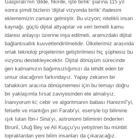
Gaspıralı’nın 'dilde, fikirde, işte birlik' şiarına 115 yıl 
sonra şimdi bizlerin 'dijital vizyonda birlik' ifadesini 
eklememizin zamanı gelmiştir. Bu vizyon; nitelikli insan 
kaynağı, güçlü dijital altyapılar ve veri temelli kamu 
idaresi anlayışı üzerine inşa edilmeli, aramızdaki dijital 
bağlantısallık kuvvetlendirilmelidir. Ülkelerimiz arasında 
ortak teknoloji projelerinin geliştirilmesi hiç şüphesiz bu 
vizyonu destekleyecektir. Dijital dönüşüm sürecinde 
geri kalmamızın bağımsızlığımızı da tehdit eden bir 
unsur olacağının farkındayız. Yapay zekanın bir 
tahakküm aracına dönüşmemesi için bu temayı doğru 
bir yaklaşımla fırsat zaviyesinden ele almalıyız. 
İnanıyorum ki; cebir ve algoritmanın babası Harezmî’yi, 
felsefe ve mantığın piri Farabi’yi, eseriyle tıp bilimine 
ışık tutan İbn-i Sina’yı, astronomi biliminin önderleri 
Birunî, Uluğ Bey ve Ali Kuşçu’yu yetiştiren bu münbit 
topraklardan yeni bilim insanları da çıkaracağız.
