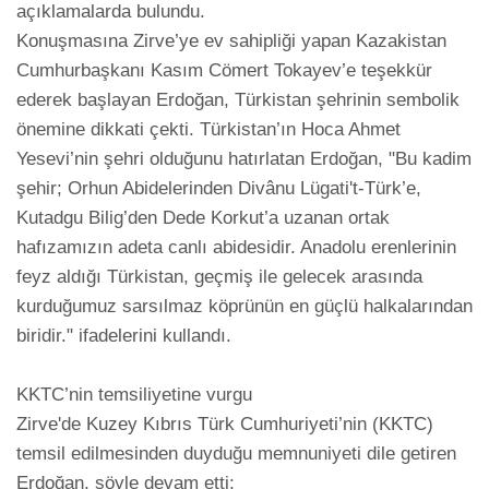
açıklamalarda bulundu.

Konuşmasına Zirve’ye ev sahipliği yapan Kazakistan 
Cumhurbaşkanı Kasım Cömert Tokayev’e teşekkür 
ederek başlayan Erdoğan, Türkistan şehrinin sembolik 
önemine dikkati çekti. Türkistan’ın Hoca Ahmet 
Yesevi’nin şehri olduğunu hatırlatan Erdoğan, "Bu kadim 
şehir; Orhun Abidelerinden Divânu Lügati't-Türk’e, 
Kutadgu Bilig’den Dede Korkut’a uzanan ortak 
hafızamızın adeta canlı abidesidir. Anadolu erenlerinin 
feyz aldığı Türkistan, geçmiş ile gelecek arasında 
kurduğumuz sarsılmaz köprünün en güçlü halkalarından 
biridir." ifadelerini kullandı.

KKTC’nin temsiliyetine vurgu

Zirve'de Kuzey Kıbrıs Türk Cumhuriyeti’nin (KKTC) 
temsil edilmesinden duyduğu memnuniyeti dile getiren 
Erdoğan, şöyle devam etti;
