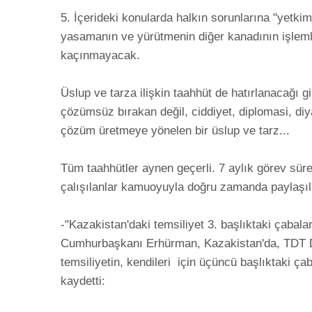
5. İçerideki konularda halkın sorunlarına "yetki
yasamanın ve yürütmenin diğer kanadının işlemle
kaçınmayacak.

Üslup ve tarza ilişkin taahhüt de hatırlanacağı 
çözümsüz bırakan değil, ciddiyet, diplomasi, diyal
çözüm üretmeye yönelen bir üslup ve tarz...    

Tüm taahhütler aynen geçerli. 7 aylık görev süres
çalışılanlar kamuoyuyla doğru zamanda paylaşılma
-"Kazakistan'daki temsiliyet 3. başlıktaki çabalar 
Cumhurbaşkanı Erhürman, Kazakistan'da, TDT De
temsiliyetin, kendileri  için üçüncü başlıktaki çab
kaydetti:
