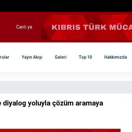
Canlı yayını dinlenemek için tıklayınız..
rular
Yayın Akışı
Galeri
Top 10
Hakkımızda
e diyalog yoluyla çözüm aramaya