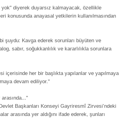
m yok" diyerek duyarsız kalmayacak, özellikle 
ri konusunda anayasal yetkilerin kullanılmasından 
gibi şuydu: Kavga ederek sorunları büyüten ve 
og, sabır, soğukkanlılık ve kararlılıkla sorunlara 
i içerisinde her bir başlıkta yapılanlar ve yapılmaya 
ya devam ediliyor."

arasında..."

vlet Başkanları Konseyi Gayriresmî Zirvesi’ndeki 
alar arasında yer aldığını ifade ederek, şunları 