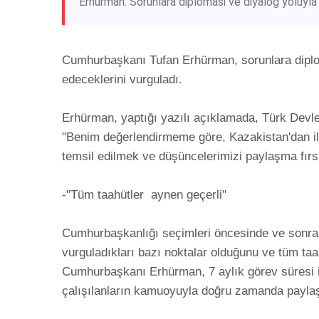
Erhürman: Sorunlara diplomasi ve diyalog yolu
Cumhurbaşkanı Tufan Erhürman, sorunlara dipl
edeceklerini vurguladı. 

Erhürman, yaptığı yazılı açıklamada, Türk Devletl
"Benim değerlendirmeme göre, Kazakistan'dan il
temsil edilmek ve düşüncelerimizi paylaşma fırsat
-"Tüm taahütler  aynen geçerli"

Cumhurbaşkanlığı seçimleri öncesinde ve sonrası
vurguladıkları bazı noktalar olduğunu ve tüm taa
Cumhurbaşkanı Erhürman, 7 aylık görev süresi iç
çalışılanların kamuoyuyla doğru zamanda paylaşılm