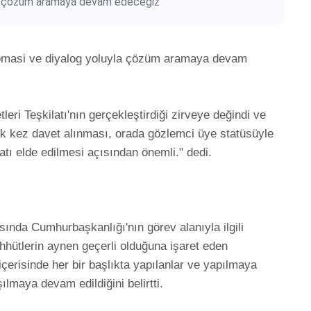
yla çözüm aramaya devam edeceğiz
omasi ve diyalog yoluyla çözüm aramaya devam 
eri Teşkilatı'nın gerçekleştirdiği zirveye değindi ve 
k kez davet alınması, orada gözlemci üye statüsüyle 
ı elde edilmesi açısından önemli." dedi.

nda Cumhurbaşkanlığı'nın görev alanıyla ilgili 
hhütlerin aynen geçerli olduğuna işaret eden 
erisinde her bir başlıkta yapılanlar ve yapılmaya 
aya devam edildiğini belirtti.
